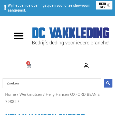
Ga
MEER
Wij hebben de openingstijden voor onze showroom
INFO
aangepast.
naar
de
inhoud
0
WINKELWAGEN
Search
...
Oorspronkelijke
Huidige
Home
/
Werkmutsen
/
Helly Hansen OXFORD BEANIE
79882
/
prijs
prijs
was:
is: