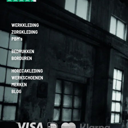
WERKKLEDING
ZORGKLEDING
PBM's
BEDRUKKEN
BORDUREN
HORECAKLEDING
WERKSCHOENEN
MERKEN
BLOG