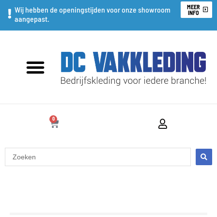
Ga
MEER
Wij hebben de openingstijden voor onze showroom
INFO
aangepast.
naar
de
inhoud
0
WINKELWAGEN
Search
...