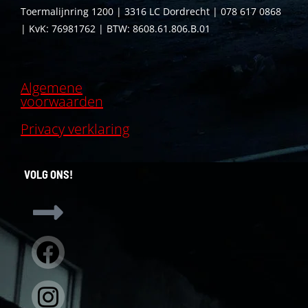
Toermalijnring 1200 | 3316 LC Dordrecht | 078 617 0868
| KvK: 76981762 | BTW: 8608.61.806.B.01
Algemene
voorwaarden
Privacy verklaring
VOLG ONS!
Facebook
Instagram
Linkedin