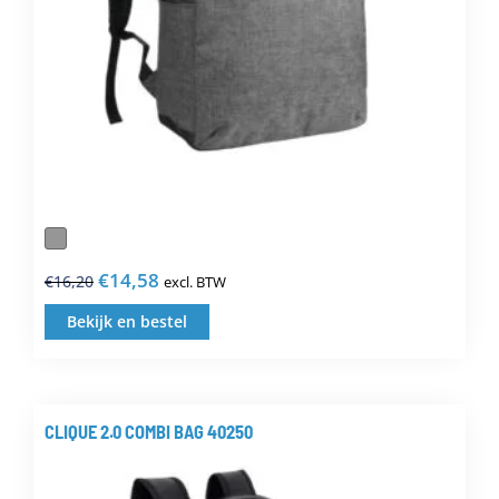
de
productpagina
€
14,58
€
16,20
excl. BTW
Oorspronkelijke
Huidige
prijs
prijs
Bekijk en bestel
Dit
was:
is:
product
€16,20.
€14,58.
heeft
meerdere
CLIQUE 2.0 COMBI BAG 40250
variaties.