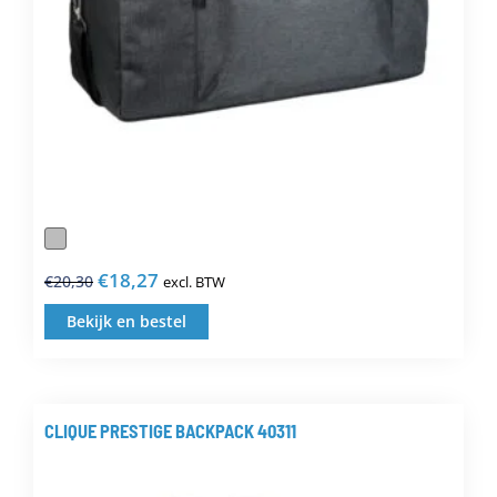
de
productpagina
€
18,27
€
20,30
excl. BTW
Oorspronkelijke
Huidige
prijs
prijs
Bekijk en bestel
Dit
was:
is:
product
€20,30.
€18,27.
heeft
meerdere
CLIQUE PRESTIGE BACKPACK 40311
variaties.