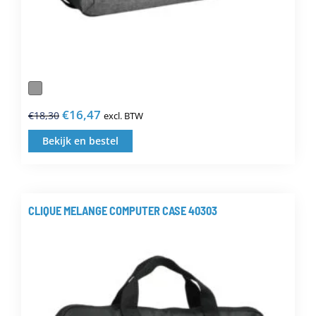
€
16,47
€
18,30
excl. BTW
Oorspronkelijke
Huidige
prijs
prijs
Bekijk en bestel
Dit
was:
is:
product
€18,30.
€16,47.
heeft
meerdere
CLIQUE MELANGE COMPUTER CASE 40303
variaties.
Deze
optie
kan