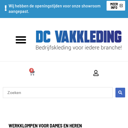
Ga
MEER
Wij hebben de openingstijden voor onze showroom
INFO
aangepast.
naar
de
inhoud
0
WINKELWAGEN
Search
...
WERKKLOMPEN VOOR DAMES EN HEREN