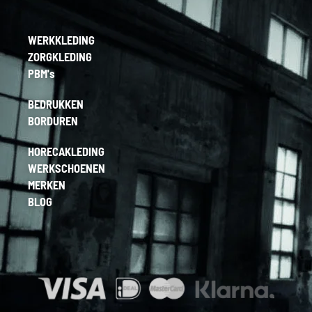
WERKKLEDING
ZORGKLEDING
PBM's
BEDRUKKEN
BORDUREN
HORECAKLEDING
WERKSCHOENEN
MERKEN
BLOG