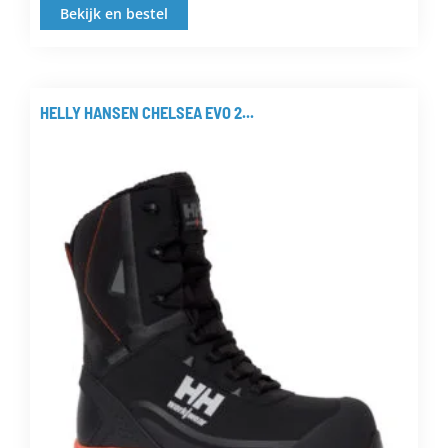
Bekijk en bestel
Dit
product
heeft
meerdere
HELLY HANSEN CHELSEA EVO 2...
variaties.
Deze
optie
kan
gekozen
worden
op
de
productpagina