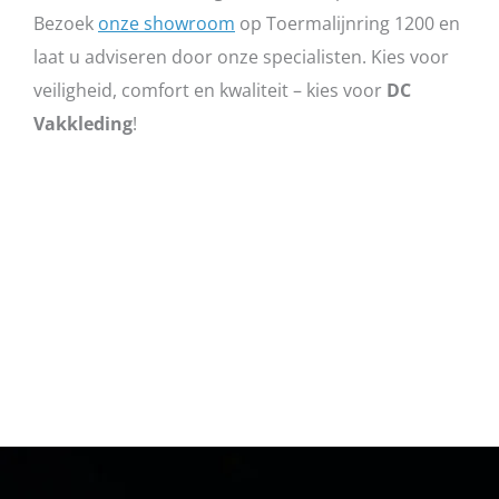
Bezoek
onze showroom
op Toermalijnring 1200 en
laat u adviseren door onze specialisten. Kies voor
veiligheid, comfort en kwaliteit – kies voor
DC
Vakkleding
!