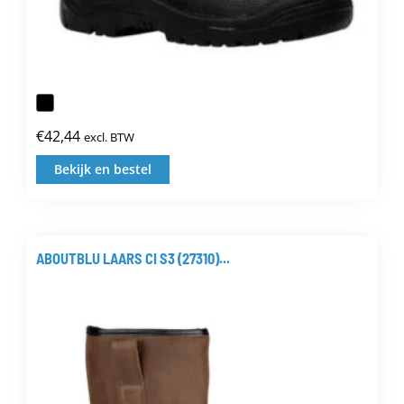
€
42,44
excl. BTW
Bekijk en bestel
Dit
product
heeft
meerdere
ABOUTBLU LAARS CI S3 (27310)...
variaties.
Deze
optie
kan
gekozen