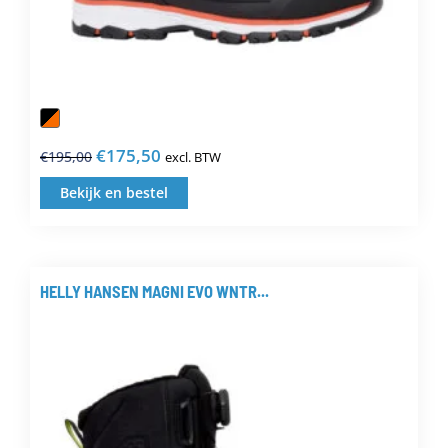
€
175,50
€
195,00
excl. BTW
Oorspronkelijke
Huidige
prijs
prijs
Bekijk en bestel
Dit
was:
is:
product
€195,00.
€175,50.
heeft
meerdere
HELLY HANSEN MAGNI EVO WNTR...
variaties.
Deze
optie
kan
gekozen