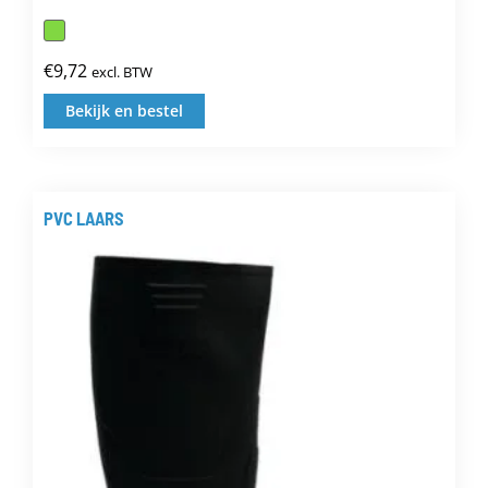
€
9,72
excl. BTW
Bekijk en bestel
Dit
product
heeft
meerdere
PVC LAARS
variaties.
Deze
optie
kan
gekozen
worden
op
de