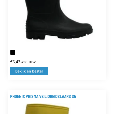
productpagina
€
6,43
excl. BTW
Bekijk en bestel
Dit
product
heeft
meerdere
PHOENIX PRISMA VEILIGHEIDSLAARS S5
variaties.
Deze