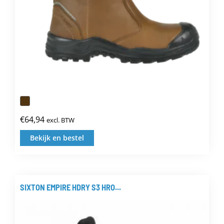
productpagina
€
64,94
excl. BTW
Bekijk en bestel
Dit
product
heeft
meerdere
SIXTON EMPIRE HDRY S3 HRO...
variaties.
Deze