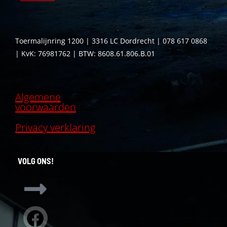
Toermalijnring 1200 | 3316 LC Dordrecht | 078 617 0868
| KvK: 76981762 | BTW: 8608.61.806.B.01
Algemene
voorwaarden
Privacy verklaring
VOLG ONS!
Facebook
Instagram
Linkedin