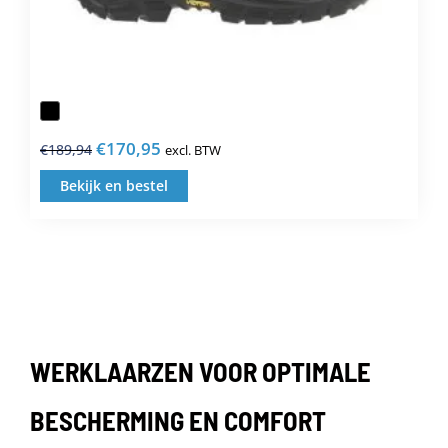
€
170,95
€
189,94
excl. BTW
Oorspronkelijke
Huidige
prijs
prijs
Bekijk en bestel
Dit
was:
is:
product
€189,94.
€170,95.
heeft
meerdere
variaties.
Deze
WERKLAARZEN VOOR OPTIMALE
optie
kan
BESCHERMING EN COMFORT
gekozen