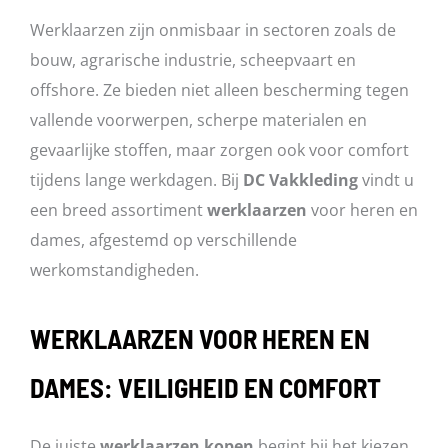
worden
Werklaarzen zijn onmisbaar in sectoren zoals de
op
bouw, agrarische industrie, scheepvaart en
de
offshore. Ze bieden niet alleen bescherming tegen
productpagina
vallende voorwerpen, scherpe materialen en
gevaarlijke stoffen, maar zorgen ook voor comfort
tijdens lange werkdagen. Bij
DC Vakkleding
vindt u
een breed assortiment
werklaarzen
voor heren en
dames, afgestemd op verschillende
werkomstandigheden.
WERKLAARZEN VOOR HEREN EN
DAMES: VEILIGHEID EN COMFORT
De juiste
werklaarzen kopen
begint bij het kiezen