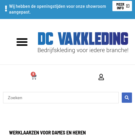
Ga
MEER
Wij hebben de openingstijden voor onze showroom
INFO
aangepast.
naar
de
inhoud
0
WINKELWAGEN
Search
...
WERKLAARZEN VOOR DAMES EN HEREN