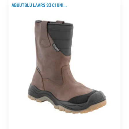
meerdere
ABOUTBLU LAARS S3 CI UNI...
variaties.
Deze
optie
kan
gekozen
worden
op
de
productpagina