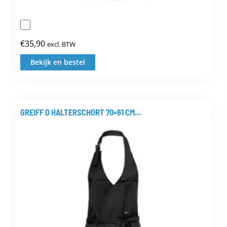
€
35,90
excl. BTW
Bekijk en bestel
Dit
product
heeft
meerdere
GREIFF D HALTERSCHORT 70×61 CM...
variaties.
Deze
optie
kan
gekozen
worden
op