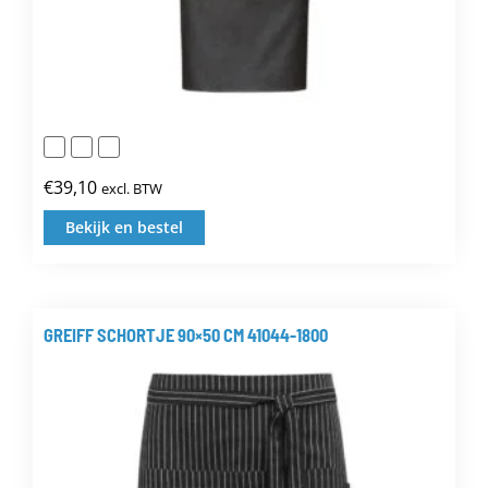
€
39,10
excl. BTW
Bekijk en bestel
Dit
product
heeft
meerdere
GREIFF SCHORTJE 90×50 CM 41044-1800
variaties.
Deze
optie
kan