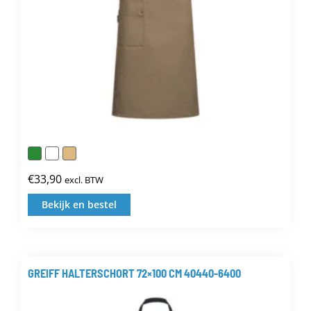
de
productpagina
€
33,90
excl. BTW
Bekijk en bestel
Dit
product
heeft
meerdere
GREIFF HALTERSCHORT 72×100 CM 40440-6400
variaties.