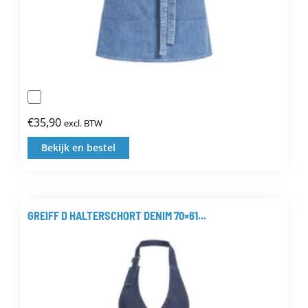
€
35,90
excl. BTW
Bekijk en bestel
Dit
product
heeft
meerdere
GREIFF D HALTERSCHORT DENIM 70×61...
variaties.
Deze
optie
kan