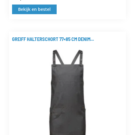
Bekijk en bestel
Dit
product
heeft
meerdere
GREIFF HALTERSCHORT 77×85 CM DENIM...
variaties.
Deze
optie
kan
gekozen
worden
op
de
productpagina