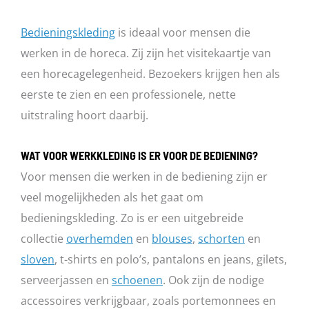
gekozen
worden
Bedieningskleding
is ideaal voor mensen die
op
werken in de horeca. Zij zijn het visitekaartje van
de
een horecagelegenheid. Bezoekers krijgen hen als
productpagina
eerste te zien en een professionele, nette
uitstraling hoort daarbij.
WAT VOOR WERKKLEDING IS ER VOOR DE BEDIENING?
Voor mensen die werken in de bediening zijn er
veel mogelijkheden als het gaat om
bedieningskleding. Zo is er een uitgebreide
collectie
overhemden
en
blouses
,
schorten
en
sloven
, t-shirts en polo’s, pantalons en jeans, gilets,
serveerjassen en
schoenen
. Ook zijn de nodige
accessoires verkrijgbaar, zoals portemonnees en