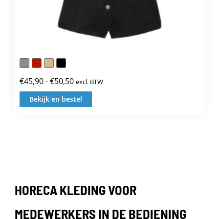
€
45,90
-
€
50,50
excl. BTW
Prijsklasse:
€45,90
Bekijk en bestel
Dit
tot
product
€50,50
heeft
meerdere
variaties.
Deze
HORECA KLEDING VOOR
optie
kan
MEDEWERKERS IN DE BEDIENING