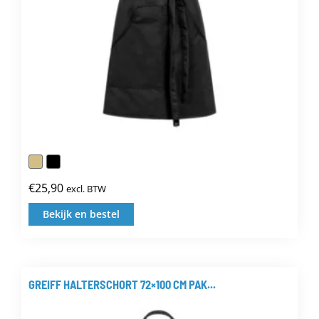
de
productpagina
€
25,90
excl. BTW
Bekijk en bestel
Dit
product
heeft
meerdere
GREIFF HALTERSCHORT 72×100 CM PAK...
variaties.