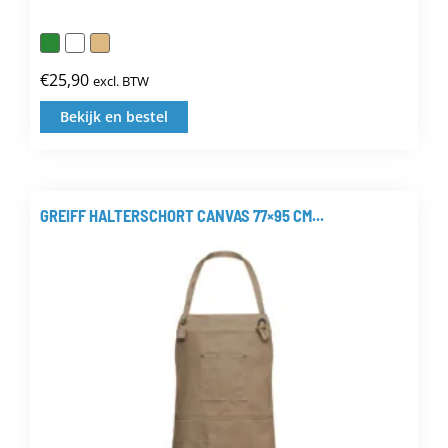
€
25,90
excl. BTW
Bekijk en bestel
Dit
product
heeft
meerdere
GREIFF HALTERSCHORT CANVAS 77×95 CM...
variaties.
Deze
optie
kan
gekozen
worden
op