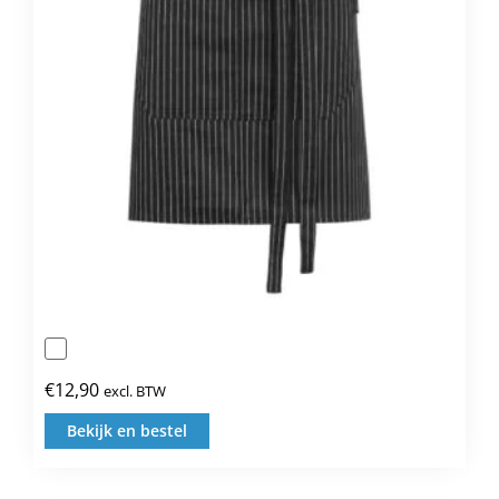
gekozen
worden
op
de
productpagina
€
12,90
excl. BTW
Bekijk en bestel
Dit
product