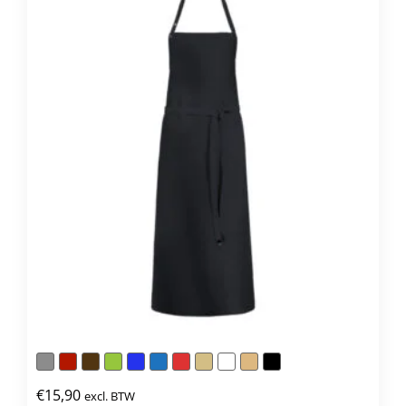
Deze
optie
kan
gekozen
worden
op
de
productpagina
€
15,90
excl. BTW