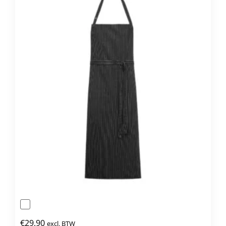
Deze
optie
kan
gekozen
worden
op
de
productpagina
€
29,90
excl. BTW