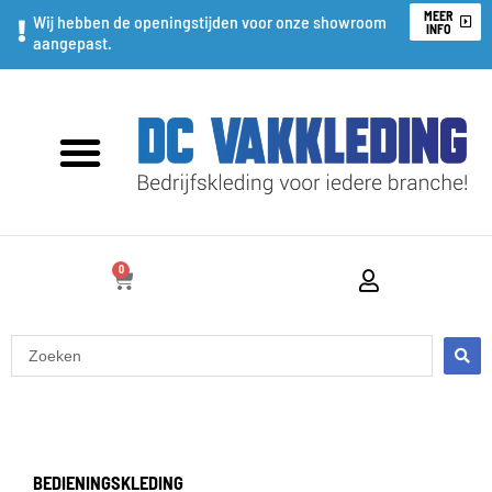
Ga
MEER
Wij hebben de openingstijden voor onze showroom
INFO
aangepast.
naar
de
inhoud
0
WINKELWAGEN
Search
...
BEDIENINGSKLEDING