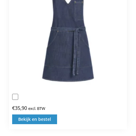
gekozen
worden
op
de
productpagina
€
35,90
excl. BTW
Bekijk en bestel
Dit
product