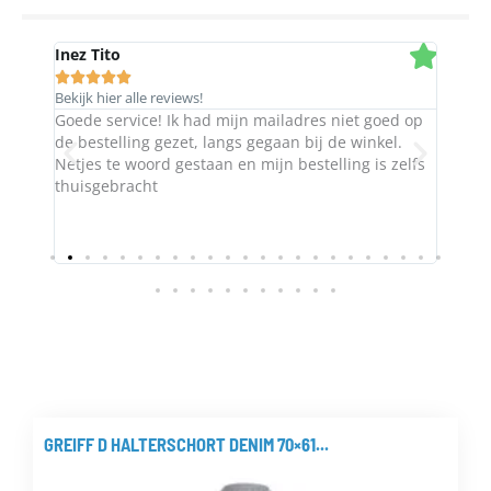
Inez Tito
Rob 







Bekijk hier alle reviews!
Bekijk
Goede service! Ik had mijn mailadres niet goed op
Heel 
t
de bestelling gezet, langs gegaan bij de winkel.
sorte
Netjes te woord gestaan en mijn bestelling is zelfs
thuisgebracht
GREIFF D HALTERSCHORT DENIM 70×61...