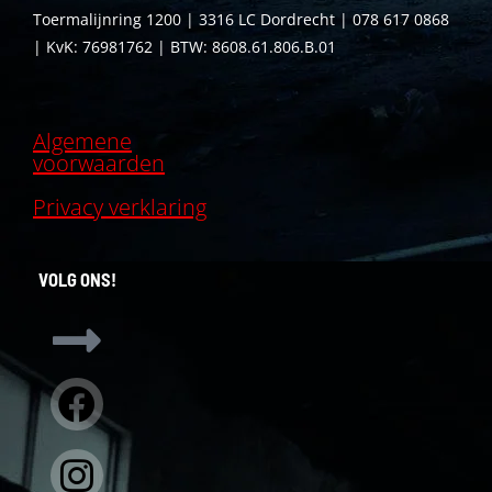
Toermalijnring 1200 | 3316 LC Dordrecht | 078 617 0868
| KvK: 76981762 | BTW: 8608.61.806.B.01
Algemene
voorwaarden
Privacy verklaring
VOLG ONS!
Facebook
Instagram
Linkedin