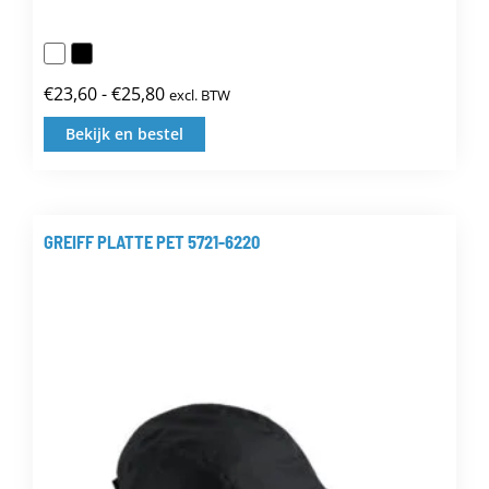
€
23,60
-
€
25,80
excl. BTW
Prijsklasse:
€23,60
Bekijk en bestel
Dit
tot
product
€25,80
heeft
meerdere
GREIFF PLATTE PET 5721-6220
variaties.
Deze
optie
kan
gekozen
worden
op