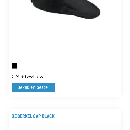
de
productpagina
€
24,90
excl. BTW
Bekijk en bestel
Dit
product
heeft
meerdere
DE BERKEL CAP BLACK
variaties.