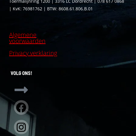
Toermalijnring 1200 | 3316 LC Dordrecht | 078 617 0868
| KvK: 76981762 | BTW: 8608.61.806.B.01
Algemene
voorwaarden
Privacy verklaring
VOLG ONS!
Facebook
Instagram
Linkedin