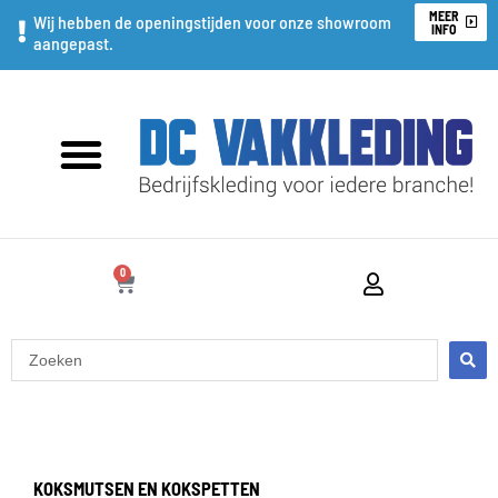
Ga
MEER
Wij hebben de openingstijden voor onze showroom
INFO
aangepast.
naar
de
inhoud
0
WINKELWAGEN
Search
...
KOKSMUTSEN EN KOKSPETTEN