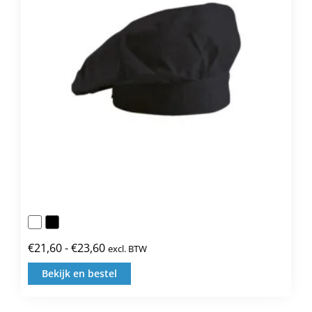
gekozen
worden
op
de
productpagina
€
21,60
-
€
23,60
excl. BTW
Prijsklasse:
€21,60
Bekijk en bestel
Dit
tot
product
€23,60