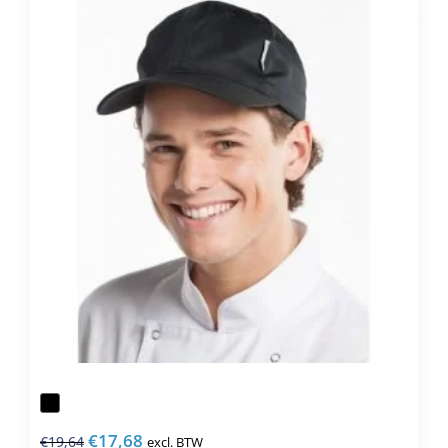
Deze
optie
kan
gekozen
worden
op
de
productpagina
€
17,68
€
19,64
excl. BTW