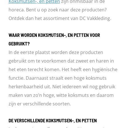
Koksmutsen-, en petten
zijn onmisbaar in de
gekozen
horeca. Bent u op zoek naar deze producten?
worden
Ontdek dan het assortiment van DC Vakkleding.
op
de
WAAR WORDEN KOKSMUTSEN-, EN PETTEN VOOR
productpagina
GEBRUIKT?
In de eerste plaatst worden deze producten
gebruikt om te voorkomen dat zweet en haren in
het eten terecht komen. Het heeft een hygiënische
functie. Daarnaast straalt een hoge koksmuts
herkenbaarheid uit. Niet iedereen wil nog gebruik
maken van zo’n hoge, witte koksmuts en daarom
zijn er verschillende soorten.
DE VERSCHILLENDE KOKSMUTSEN-, EN PETTEN