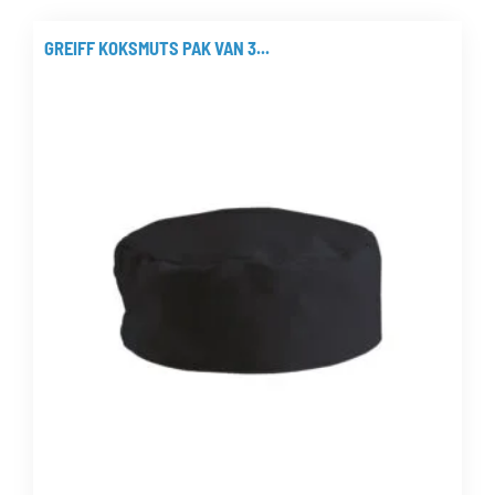
heeft
meerdere
GREIFF KOKSMUTS PAK VAN 3...
variaties.
Deze
optie
kan
gekozen
worden
op
de
productpagina