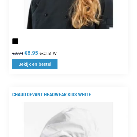
€
8,95
€
9,94
excl. BTW
Oorspronkelijke
Huidige
prijs
prijs
Bekijk en bestel
Dit
was:
is:
product
€9,94.
€8,95.
heeft
meerdere
CHAUD DEVANT HEADWEAR KIDS WHITE
variaties.
Deze
optie
kan