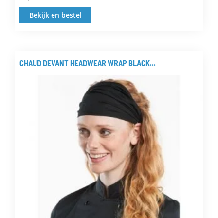
Bekijk en bestel
Dit
product
heeft
meerdere
CHAUD DEVANT HEADWEAR WRAP BLACK...
variaties.
Deze
optie
kan
gekozen
worden
op
de
productpagina