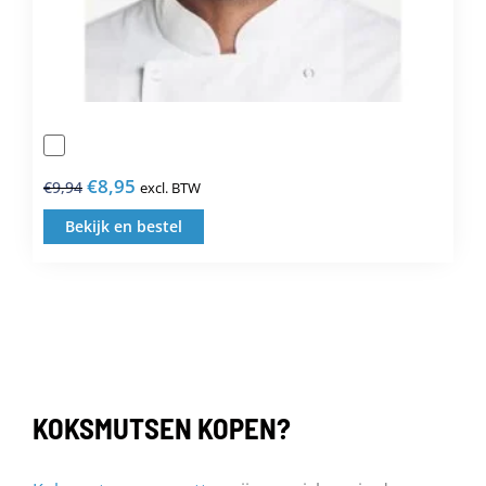
€
8,95
€
9,94
excl. BTW
Oorspronkelijke
Huidige
prijs
prijs
Bekijk en bestel
Dit
was:
is:
product
€9,94.
€8,95.
heeft
meerdere
variaties.
Deze
KOKSMUTSEN KOPEN?
optie
kan