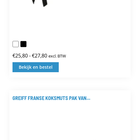
€
25,80
-
€
27,80
excl. BTW
Prijsklasse:
€25,80
Bekijk en bestel
Dit
tot
product
€27,80
heeft
meerdere
GREIFF FRANSE KOKSMUTS PAK VAN...
variaties.
Deze
optie
kan