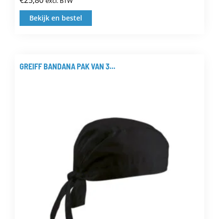
excl. BTW
Bekijk en bestel
Dit
product
heeft
meerdere
GREIFF BANDANA PAK VAN 3...
variaties.
Deze
optie
kan
gekozen
worden
op
de
productpagina