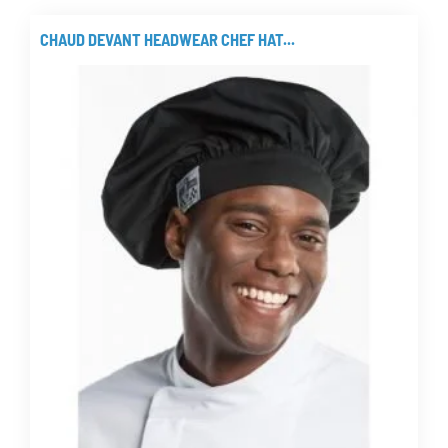
heeft
meerdere
CHAUD DEVANT HEADWEAR CHEF HAT...
variaties.
Deze
optie
kan
gekozen
worden
op
de
productpagina