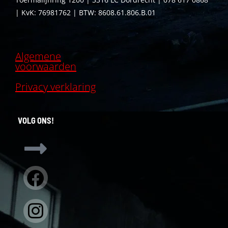
| KvK: 76981762 | BTW: 8608.61.806.B.01
Algemene
voorwaarden
Privacy verklaring
VOLG ONS!
Facebook
Instagram
Linkedin