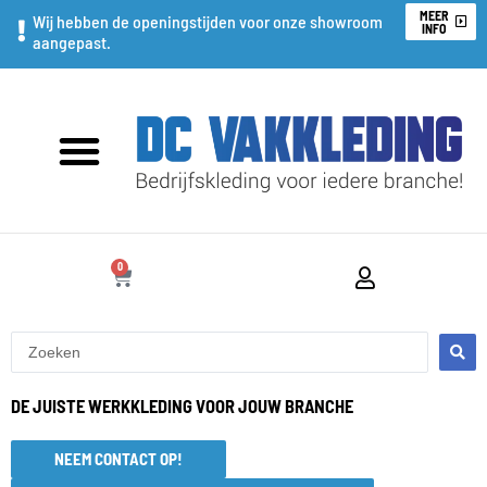
Ga
MEER
Wij hebben de openingstijden voor onze showroom
INFO
aangepast.
naar
de
inhoud
0
WINKELWAGEN
Search
...
DE JUISTE WERKKLEDING VOOR JOUW BRANCHE
NEEM CONTACT OP!