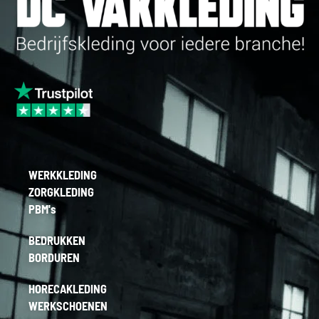
WERKKLEDING
ZORGKLEDING
PBM's
BEDRUKKEN
BORDUREN
HORECAKLEDING
WERKSCHOENEN