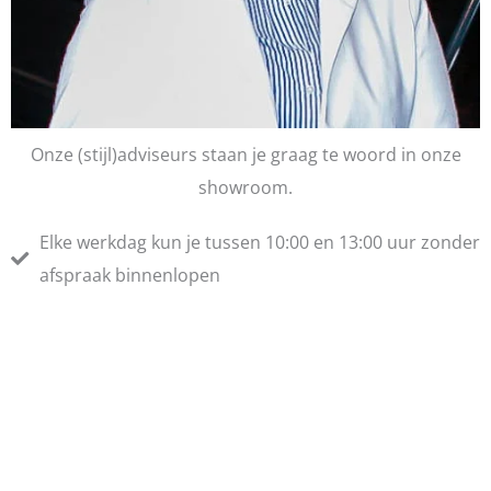
Onze (stijl)adviseurs staan je graag te woord in onze
showroom.
Elke werkdag kun je tussen 10:00 en 13:00 uur zonder
afspraak binnenlopen