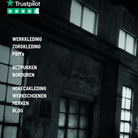
WERKKLEDING
ZORGKLEDING
PBM's
BEDRUKKEN
BORDUREN
HORECAKLEDING
WERKSCHOENEN
MERKEN
BLOG