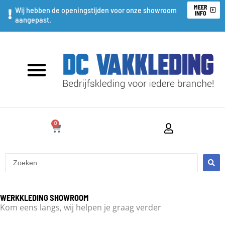
Ga
MEER
Wij hebben de openingstijden voor onze showroom
INFO
aangepast.
naar
de
inhoud
0
WINKELWAGEN
Search
...
WERKKLEDING SHOWROOM
Kom eens langs, wij helpen je graag verder