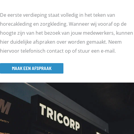
De eerste verdieping staat volledig in het teken van
horecakleding en zorgkleding. Wanneer wij vooraf op de
hoogte zijn van het bezoek van jouw medewerkers, kunnen
hier duidelijke afspraken over worden gemaakt. Neem
hiervoor telefonisch contact op of stuur een e-mail.
MAAK EEN AFSPRAAK