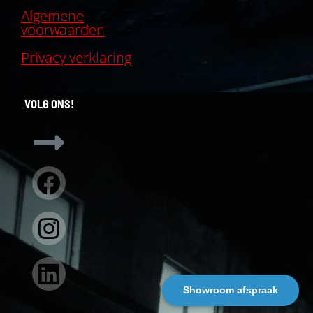
Algemene
voorwaarden
Privacy verklaring
VOLG ONS!
Facebook
Instagram
Linkedin
Showroom afspraak