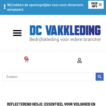
Ga
MEER
Wij hebben de openingstijden voor onze showroom
INFO
aangepast.
naar
de
inhoud
0
WINKELWAGEN
Search
...
REFLECTEREND HESJE: ESSENTIEEL VOOR VEILIGHEID EN