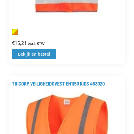
€
15,21
excl. BTW
Bekijk en bestel
Dit
product
heeft
meerdere
TRICORP VEILIGHEIDSVEST EN1150 KIDS 453020
variaties.
Deze
optie
kan
gekozen