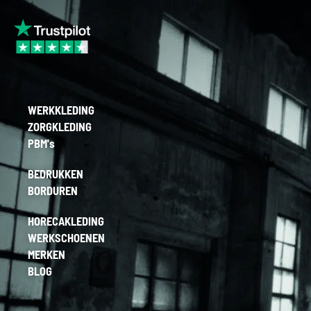
WERKKLEDING
ZORGKLEDING
PBM's
BEDRUKKEN
BORDUREN
HORECAKLEDING
WERKSCHOENEN
MERKEN
BLOG