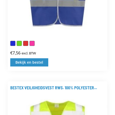
€
7,56
excl. BTW
Bekijk en bestel
Dit
product
heeft
meerdere
BESTEX VEILIGHEIDSVEST RWS. 100% POLYESTER...
variaties.
Deze
optie