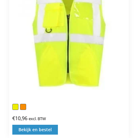
kan
gekozen
worden
op
de
productpagina
€
10,96
excl. BTW
Bekijk en bestel
Dit