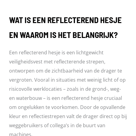
variaties.
Deze
WAT IS EEN REFLECTEREND HESJE
optie
kan
EN WAAROM IS HET BELANGRIJK?
gekozen
worden
Een reflecterend hesje is een lichtgewicht
op
veiligheidsvest met reflecterende strepen,
de
ontworpen om de zichtbaarheid van de drager te
productpagina
vergroten. Vooral in situaties met weinig licht of op
risicovolle werklocaties – zoals in de grond-, weg-
en waterbouw – is een reflecterend hesje cruciaal
om ongelukken te voorkomen. Door de opvallende
kleur en reflectiestrepen valt de drager direct op bij
weggebruikers of collega’s in de buurt van
machines.