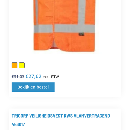
productpagina
€
27,62
€
31,03
excl. BTW
Oorspronkelijke
Huidige
prijs
prijs
Bekijk en bestel
Dit
was:
is:
product
€31,03.
€27,62.
heeft
meerdere
TRICORP VEILIGHEIDSVEST RWS VLAMVERTRAGEND
variaties.
453017