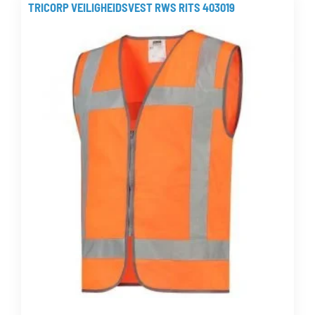
meerdere
TRICORP VEILIGHEIDSVEST RWS RITS 403019
variaties.
Deze
optie
kan
gekozen
worden
op
de
productpagina