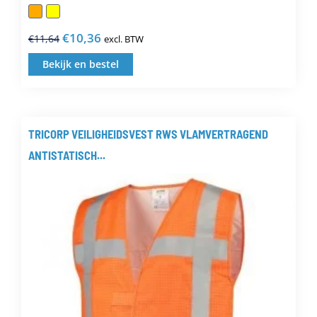
€
10,36
€
11,64
excl. BTW
Oorspronkelijke
Huidige
prijs
prijs
Bekijk en bestel
Dit
was:
is:
product
€11,64.
€10,36.
heeft
meerdere
TRICORP VEILIGHEIDSVEST RWS VLAMVERTRAGEND
variaties.
ANTISTATISCH...
Deze
optie
kan
gekozen
worden
op
de