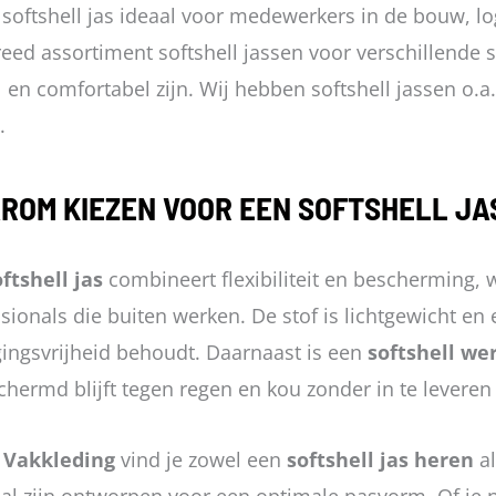
 softshell jas ideaal voor medewerkers in de bouw, lo
op
op
eed assortiment softshell jassen voor verschillende s
de
de
ol en comfortabel zijn. Wij hebben softshell jassen o
productpagina
prod
.
ROM KIEZEN VOOR EEN SOFTSHELL JA
ftshell jas
combineert flexibiliteit en bescherming, 
sionals die buiten werken. De stof is lichtgewicht en
ingsvrijheid behoudt. Daarnaast is een
softshell we
chermd blijft tegen regen en kou zonder in te leveren
 Vakkleding
vind je zowel een
softshell jas heren
al