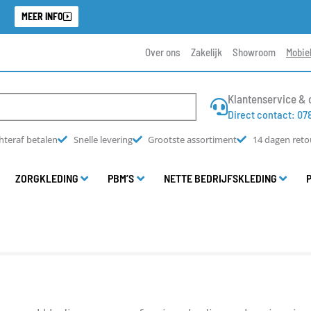
.
MEER INFO
Over ons
Zakelijk
Showroom
Mobie
Klantenservice & 
Direct contact: 07
hteraf betalen
Snelle levering
Grootste assortiment
14 dagen reto
ZORGKLEDING
PBM’S
NETTE BEDRIJFSKLEDING