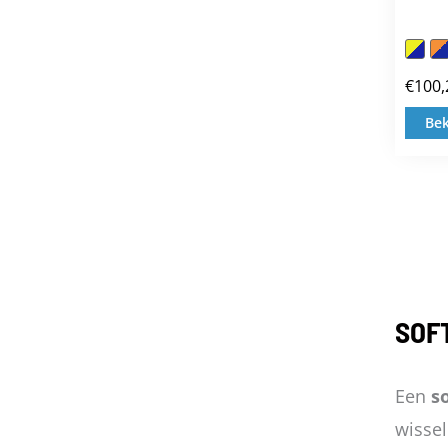
€
100,
Bek
SOF
Een
so
wisse