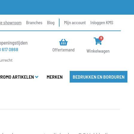
le showroom
Branches
Blog
Mijn account
Inloggen KMS
WINKELWAG
0
openingstijden
8 617 0868
Offertemand
Winkelwagen
urrecht
PROMO ARTIKELEN
MERKEN
BEDRUKKEN EN BORDUREN