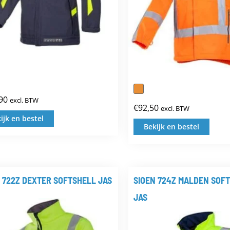
90
excl. BTW
€
92,50
excl. BTW
ijk en bestel
Dit
Bekijk en bestel
Dit
product
prod
heeft
heef
meerdere
 722Z DEXTER SOFTSHELL JAS
SIOEN 724Z MALDEN SOF
meer
variaties.
JAS
varia
Deze
Deze
optie