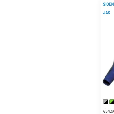
SIOE
JAS
€
54,9