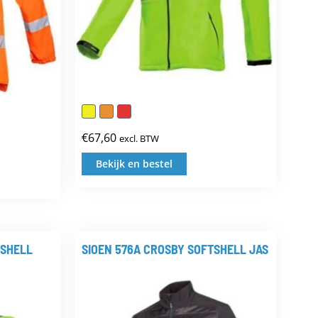
€
67,60
excl. BTW
Bekijk en bestel
Dit
product
uct
heeft
t
meerdere
TSHELL
SIOEN 576A CROSBY SOFTSHELL JAS
dere
variaties.
ties.
Deze
optie