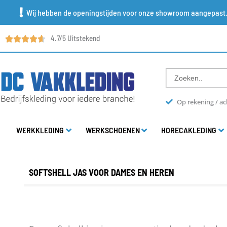
Ga
Wij hebben de openingstijden voor onze showroom aangepast
naar
4.7/5 Uitstekend
de
inhoud
Search
...
Op rekening / ac
WERKKLEDING
WERKSCHOENEN
HORECAKLEDING
SOFTSHELL JAS VOOR DAMES EN HEREN