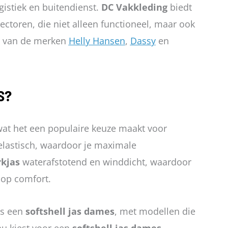
worden
gistiek en buitendienst.
DC Vakkleding
biedt
op
ectoren, die niet alleen functioneel, maar ook
de
.a. van de merken
Helly Hansen
,
Dassy
en
uctpagina
productpagina
S?
wat het een populaire keuze maakt voor
 elastisch, waardoor je maximale
rkjas
waterafstotend en winddicht, waardoor
 op comfort.
s een
softshell jas dames
, met modellen die