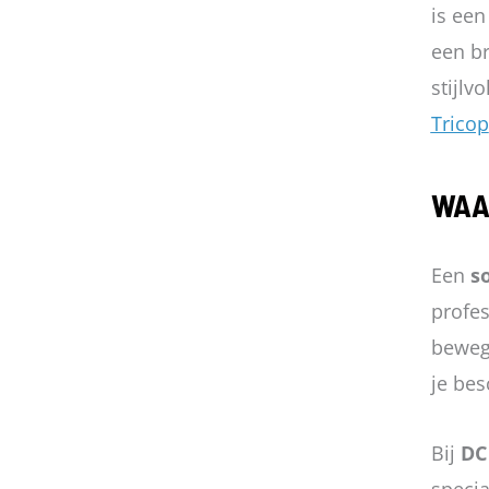
is een
een br
stijlv
Tricop
WAA
Een
so
profes
beweg
je bes
Bij
DC