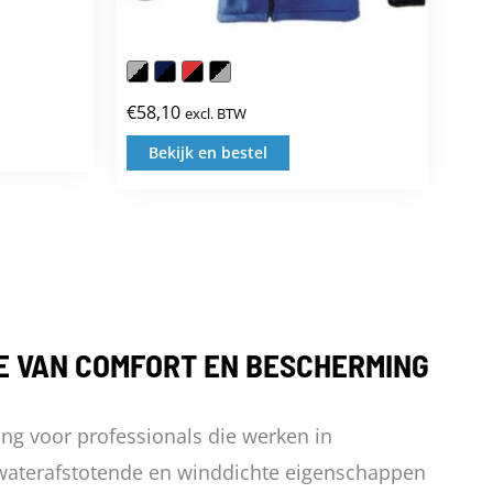
:
€
58,10
excl. BTW
Bekijk en bestel
Dit
uct
product
t
heeft
dere
meerdere
ties.
variaties.
Deze
E VAN COMFORT EN BESCHERMING
e
optie
kan
ng voor professionals die werken in
zen
gekozen
aterafstotende en winddichte eigenschappen
den