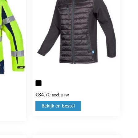
e
kan
gekozen
zen
worden
den
op
de
productpagina
uctpagina
€
84,70
excl. BTW
Bekijk en bestel
Dit
product
uct
heeft
t