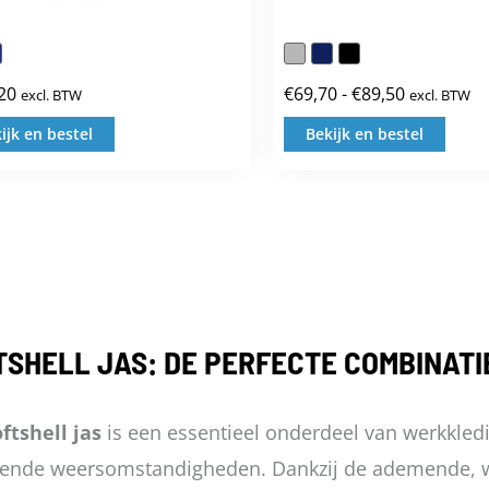
20
€
69,70
-
€
89,50
excl. BTW
excl. BTW
Prijsklasse
€69,70
ijk en bestel
Bekijk en bestel
Dit
Dit
tot
product
prod
€89,50
heeft
heef
meerdere
meer
variaties.
varia
Deze
Deze
TSHELL JAS: DE PERFECTE COMBINATI
optie
opti
kan
kan
ftshell jas
is een essentieel onderdeel van werkkledi
gekozen
geko
lende weersomstandigheden. Dankzij de ademende, w
worden
wor