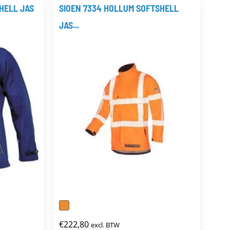
meerdere
HELL JAS
SIOEN 7334 HOLLUM SOFTSHELL
dere
variaties.
JAS...
ties.
Deze
optie
e
kan
gekozen
zen
worden
den
op
de
productpagina
uctpagina
:
€
222,80
excl. BTW