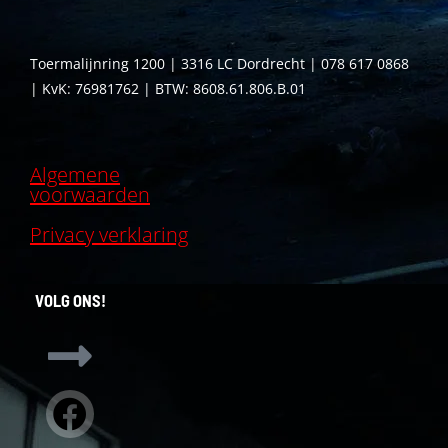
Toermalijnring 1200 | 3316 LC Dordrecht | 078 617 0868
| KvK: 76981762 | BTW: 8608.61.806.B.01
Algemene
voorwaarden
Privacy verklaring
VOLG ONS!
Facebook
Instagram
Linkedin