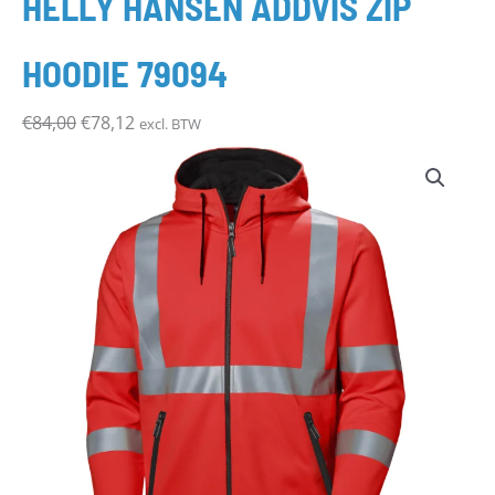
HELLY HANSEN ADDVIS ZIP
€84,00.
€78,12.
HOODIE 79094
€
84,00
€
78,12
excl. BTW