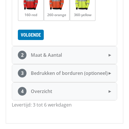
160-red
260-orange
360-yellow
VOLGENDE
2
Maat & Aantal
▶
3
Bedrukken of borduren (optioneel)
▶
4
Overzicht
▶
Levertijd: 3 tot 6 werkdagen