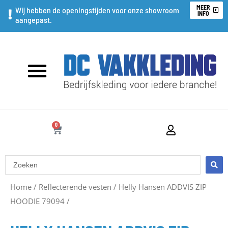
Ga
MEER
Wij hebben de openingstijden voor onze showroom
INFO
aangepast.
naar
de
inhoud
0
WINKELWAGEN
Search
...
Oorspronkelijke
Huidige
Home
/
Reflecterende vesten
/
Helly Hansen ADDVIS ZIP
HOODIE 79094
prijs
prijs
/
was:
is: