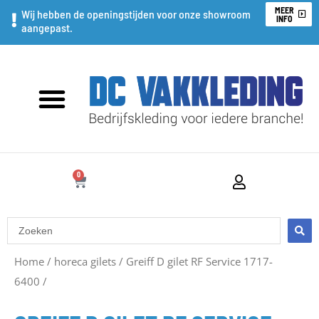
Ga
MEER
Wij hebben de openingstijden voor onze showroom
INFO
aangepast.
naar
de
inhoud
0
WINKELWAGEN
Search
...
Prijsklasse:
Home
/
horeca gilets
/
Greiff D gilet RF Service 1717-
6400
/
€45,90
tot