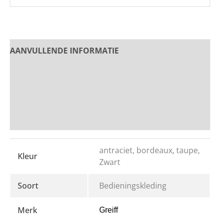
AANVULLENDE INFORMATIE
PRODUCT OMSCHRIJVING
Beoordelingen
Bedrukken en Borduren
antraciet, bordeaux, taupe,
Kleur
Zwart
Soort
Bedieningskleding
Merk
Greiff