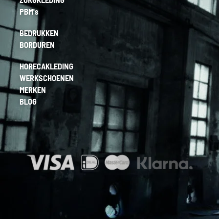
PBM's
BEDRUKKEN
BORDUREN
HORECAKLEDING
WERKSCHOENEN
MERKEN
BLOG