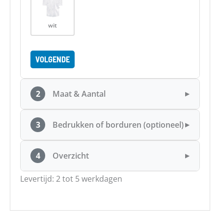
wit
VOLGENDE
2
Maat & Aantal
▶
3
Bedrukken of borduren (optioneel)
▶
4
Overzicht
▶
Levertijd: 2 tot 5 werkdagen