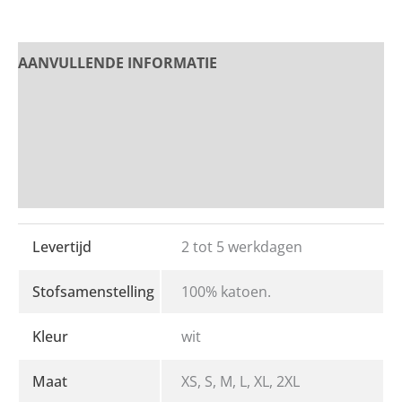
AANVULLENDE INFORMATIE
PRODUCT OMSCHRIJVING
Beoordelingen
Bedrukken en Borduren
Levertijd
2 tot 5 werkdagen
Stofsamenstelling
100% katoen.
Kleur
wit
Maat
XS, S, M, L, XL, 2XL