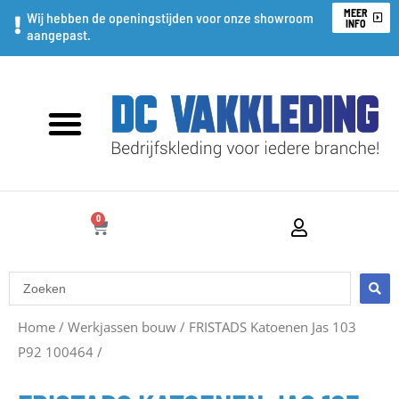
Ga
MEER
Wij hebben de openingstijden voor onze showroom
INFO
aangepast.
naar
de
inhoud
0
WINKELWAGEN
Search
...
Home
/
Werkjassen bouw
/
FRISTADS Katoenen Jas 103
P92 100464
/