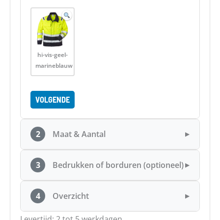
hi-vis-geel-
marineblauw
VOLGENDE
2
Maat & Aantal
▶
3
Bedrukken of borduren (optioneel)
▶
4
Overzicht
▶
Levertijd: 2 tot 5 werkdagen