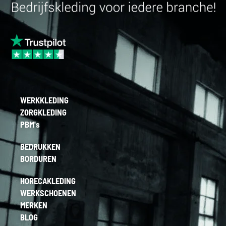
WERKKLEDING
ZORGKLEDING
PBM's
BEDRUKKEN
BORDUREN
HORECAKLEDING
WERKSCHOENEN
MERKEN
BLOG