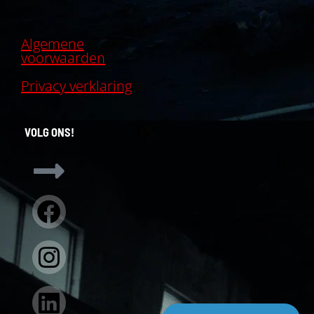
Algemene
voorwaarden
Privacy verklaring
VOLG ONS!
Facebook
Instagram
Linkedin