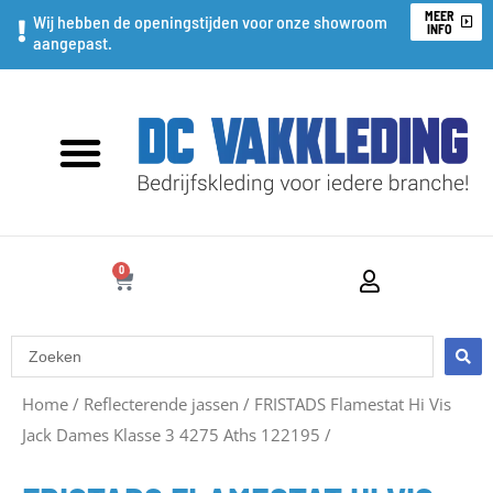
Ga
MEER
Wij hebben de openingstijden voor onze showroom
INFO
aangepast.
naar
de
inhoud
0
WINKELWAGEN
Search
...
Home
/
Reflecterende jassen
/
FRISTADS Flamestat Hi Vis
Jack Dames Klasse 3 4275 Aths 122195
/