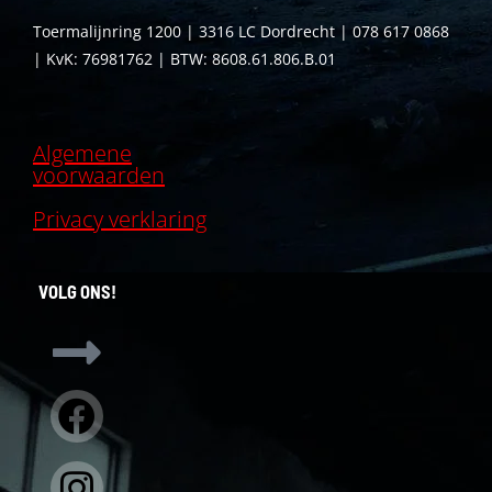
Toermalijnring 1200 | 3316 LC Dordrecht | 078 617 0868
| KvK: 76981762 | BTW: 8608.61.806.B.01
Algemene
voorwaarden
Privacy verklaring
VOLG ONS!
Facebook
Instagram
Linkedin