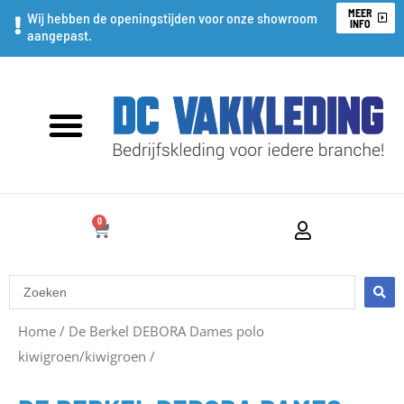
Ga
MEER
Wij hebben de openingstijden voor onze showroom
INFO
aangepast.
naar
de
inhoud
0
WINKELWAGEN
Search
...
Home
/
De Berkel DEBORA Dames polo
kiwigroen/kiwigroen
/