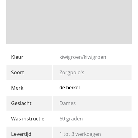
PRODUCT OMSCHRIJVING
Beoordelingen
Bedrukken en Borduren
Kleur
kiwigroen/kiwigroen
Soort
Zorgpolo's
Merk
de berkel
Geslacht
Dames
Was instructie
60 graden
Levertijd
1 tot 3 werkdagen