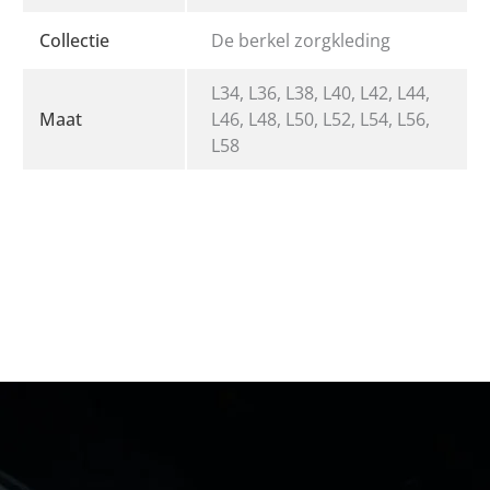
Collectie
De berkel zorgkleding
L34, L36, L38, L40, L42, L44,
Maat
L46, L48, L50, L52, L54, L56,
L58