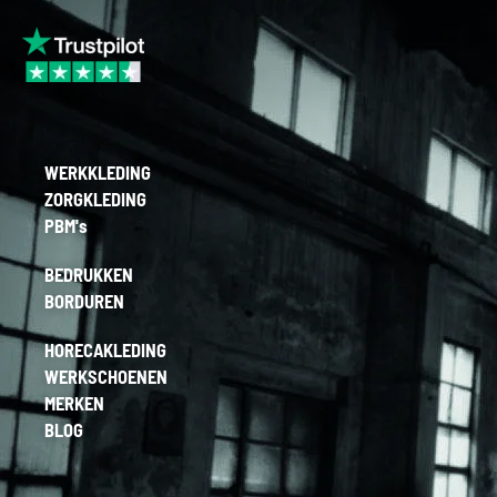
WERKKLEDING
ZORGKLEDING
PBM's
BEDRUKKEN
BORDUREN
HORECAKLEDING
WERKSCHOENEN
MERKEN
BLOG