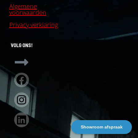
Algemene
voorwaarden
Privacy verklaring
VOLG ONS!
Facebook
Instagram
Linkedin
Showroom afspraak