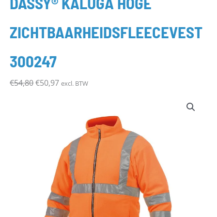
DASSY® KALUGA HOGE
€54,80.
€50,97.
ZICHTBAARHEIDSFLEECEVEST
300247
€
54,80
€
50,97
excl. BTW