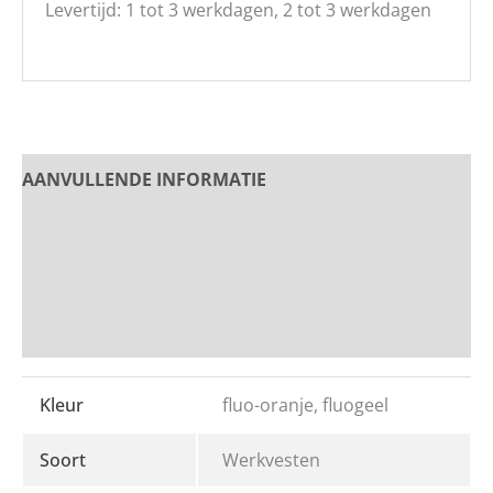
Levertijd: 1 tot 3 werkdagen, 2 tot 3 werkdagen
AANVULLENDE INFORMATIE
PRODUCT OMSCHRIJVING
Beoordelingen
Bedrukken en Borduren
Kleur
fluo-oranje, fluogeel
Soort
Werkvesten