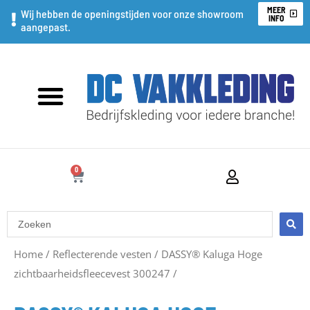
Ga
MEER
Wij hebben de openingstijden voor onze showroom
INFO
aangepast.
naar
de
inhoud
0
WINKELWAGEN
Search
...
Oorspronkelijke
Huidige
Home
/
Reflecterende vesten
/
DASSY® Kaluga Hoge
zichtbaarheidsfleecevest 300247
prijs
prijs
/
was:
is: