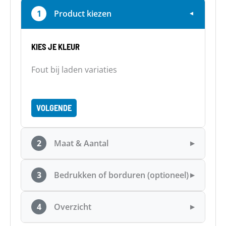
1
Product kiezen
▼
KIES JE KLEUR
Fout bij laden variaties
VOLGENDE
2
Maat & Aantal
▶
3
Bedrukken of borduren (optioneel)
▶
4
Overzicht
▶