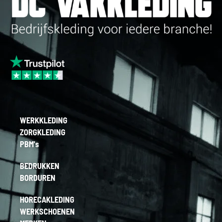
WERKKLEDING
ZORGKLEDING
PBM's
BEDRUKKEN
BORDUREN
HORECAKLEDING
WERKSCHOENEN