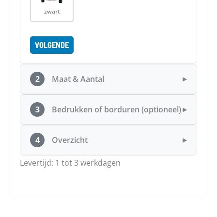
zwart
VOLGENDE
2
Maat & Aantal
▶
3
Bedrukken of borduren (optioneel)
▶
4
Overzicht
▶
Levertijd: 1 tot 3 werkdagen