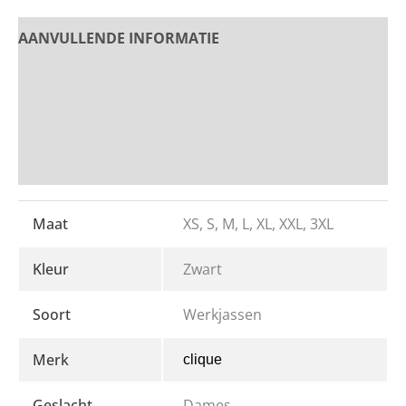
AANVULLENDE INFORMATIE
PRODUCT OMSCHRIJVING
Beoordelingen
Bedrukken en Borduren
Maat
XS, S, M, L, XL, XXL, 3XL
Kleur
Zwart
Soort
Werkjassen
Merk
clique
Geslacht
Dames