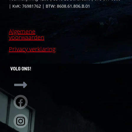
| KvK: 76981762 | BTW: 8608.61.806.B.01
Algemene
voorwaarden
Privacy verklaring
VOLG ONS!
Facebook
Instagram
Linkedin