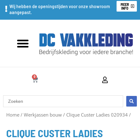
Ga
MEER
Wij hebben de openingstijden voor onze showroom
INFO
aangepast.
naar
de
inhoud
0
WINKELWAGEN
Search
...
Oorspronkelijke
Huidige
Home
/
Werkjassen bouw
/
Clique Custer Ladies 020934
/
prijs
prijs
CLIQUE CUSTER LADIES
was:
is: