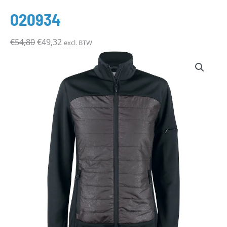
€54,80.
€49,32.
020934
€
54,80
€
49,32
excl. BTW