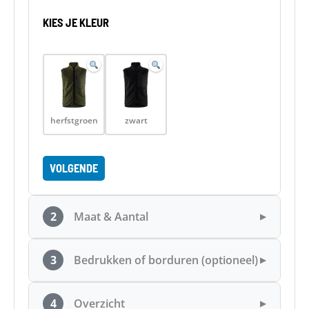
KIES JE KLEUR
herfstgroen
zwart
VOLGENDE
2
Maat & Aantal
▶
3
Bedrukken of borduren (optioneel)
▶
4
Overzicht
▶