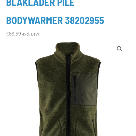
BLÅKLÄDER PILÉ
BODYWARMER 38202955
€
68,59
excl. BTW