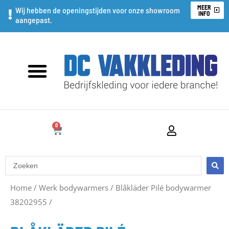
Ga
MEER
Wij hebben de openingstijden voor onze showroom
INFO
aangepast.
naar
de
inhoud
0
WINKELWAGEN
Search
...
Home
/
Werk bodywarmers
/
Blåkläder Pilé bodywarmer
38202955
/