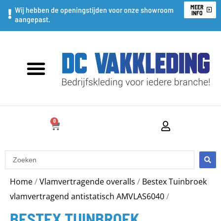
Ga
MEER
Wij hebben de openingstijden voor onze showroom
INFO
aangepast.
naar
de
inhoud
Bedrukken en Borduren
promo artikelen
Nette bedrijfskleding
0
WINKELWAGEN
Search
...
Home
/
Vlamvertragende overalls
/
Bestex Tuinbroek
vlamvertragend antistatisch AMVLAS6040
/
BESTEX TUINBROEK