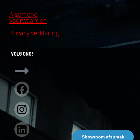
Algemene
voorwaarden
Privacy verklaring
VOLG ONS!
Facebook
Instagram
Linkedin
Showroom afspraak