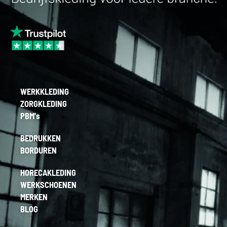
WERKKLEDING
ZORGKLEDING
PBM's
BEDRUKKEN
BORDUREN
HORECAKLEDING
WERKSCHOENEN
MERKEN
BLOG