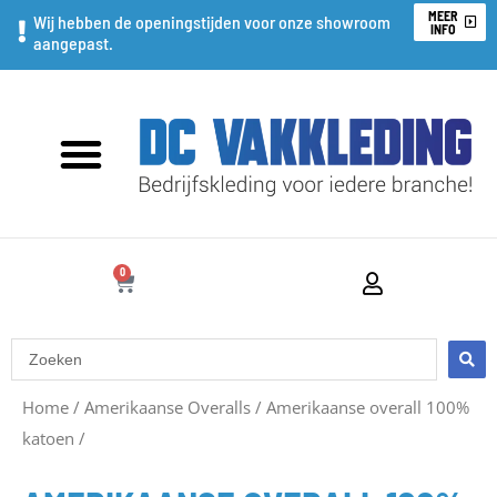
Ga
MEER
Wij hebben de openingstijden voor onze showroom
INFO
aangepast.
naar
de
inhoud
0
WINKELWAGEN
Search
...
Home
/
Amerikaanse Overalls
/
Amerikaanse overall 100%
katoen
/