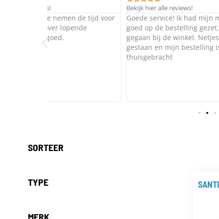
Bekijk hier alle reviews!
Bekijk hier
e tijd voor
Goede service! Ik had mijn mailadres niet
Heel erg
nde
goed op de bestelling gezet, langs
ruime so
gegaan bij de winkel. Netjes te woord
gestaan en mijn bestelling is zelfs
thuisgebracht
SORTEER
TYPE
SANTI
MERK