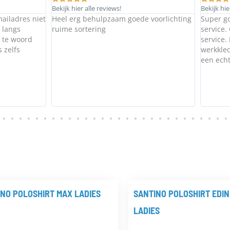
 alle reviews!
Bekijk hier alle reviews!
 behulpzaam goede voorlichting
Super goede vriendelijke en gast
rtering
service. Goede kwaliteit kleding
service. Ik kom er nu al 2.5 jaar 
werkkleding voor mijzelf en mij
een echte aanrader voor goed a
NO POLOSHIRT MAX LADIES
SANTINO POLOSHIRT EDI
LADIES