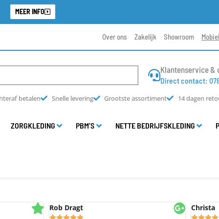
.
MEER INFO
Over ons
Zakelijk
Showroom
Mobie
Klantenservice & 
Direct contact: 07
hteraf betalen
Snelle levering
Grootste assortiment
14 dagen reto
ZORGKLEDING
PBM’S
NETTE BEDRIJFSKLEDING
gt
Christa





