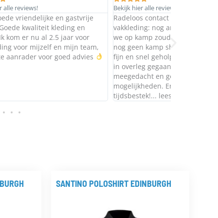
Bekijk hier alle reviews!
Bekijk hier all
vrije
Radeloos contact opgenomen met DC
Super dat je
 en
vakkleding: nog anderhalve week voordat
de pas bus k
voor
we op kamp zouden gaan en wij hadden
maten kunne
n team,
nog geen kamp shirts geregeld. Enorm
kwaliteit ve
dvies
fijn en snel geholpen door Joost! Alles is
in overleg gegaan, er werd fijn
meegedacht en gezocht naar
mogelijkheden. En dat in het korte
tijdsbestek!... lees verder
NBURGH
SANTINO POLOSHIRT EDINBURGH