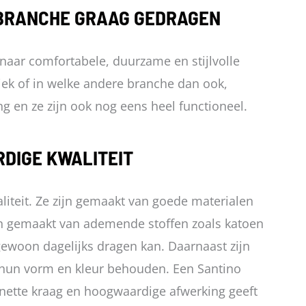
Deze
 BRANCHE GRAAG GEDRAGEN
e
optie
kan
 naar comfortabele, duurzame en stijlvolle
zen
gekozen
stiek of in welke andere branche dan ook,
den
worden
ng en ze zijn ook nog eens heel functioneel.
op
de
DIGE KWALITEIT
uctpagina
productpagina
iteit. Ze zijn gemaakt van goede materialen
jn gemaakt van ademende stoffen zoals katoen
gewoon dagelijks dragen kan. Daarnaast zijn
n hun vorm en kleur behouden. Een Santino
n, nette kraag en hoogwaardige afwerking geeft