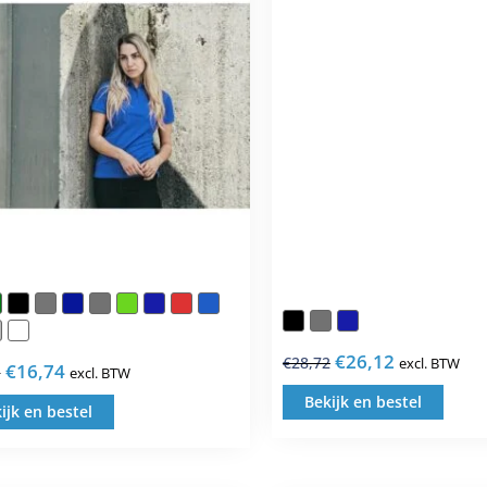
€
26,12
€
28,72
excl. BTW
Oorspronkelijke
Huidige
€
16,74
1
excl. BTW
Oorspronkelijke
Huidige
prijs
prijs
Bekijk en bestel
prijs
prijs
ijk en bestel
Dit
Dit
was:
is:
was:
is:
prod
€28,72.
€26,12.
product
€18,41.
€16,74.