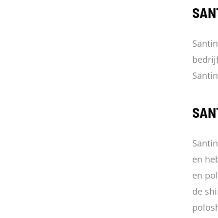
SAN
Santin
bedrij
Santin
SAN
Santin
en heb
en pol
de shi
polosh