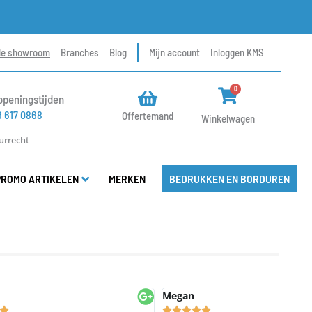
le showroom
Branches
Blog
Mijn account
Inloggen KMS
WINKELWAG
0
openingstijden
8 617 0868
Offertemand
Winkelwagen
urrecht
PROMO ARTIKELEN
MERKEN
BEDRUKKEN EN BORDUREN
Megan
Jaap Kortew









