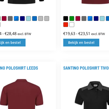
4
-
€
28,48
€
19,63
-
€
23,51
excl. BTW
excl. BTW
Prijsklasse:
Prijsklasse
€23,74
€19,63
ijk en bestel
Bekijk en bestel
Dit
Dit
tot
tot
product
prod
€28,48
€23,51
heeft
heef
NO POLOSHIRT LEEDS
SANTINO POLOSHIRT TIVO
meerdere
meer
variaties.
varia
Deze
Deze
optie
opti
kan
kan