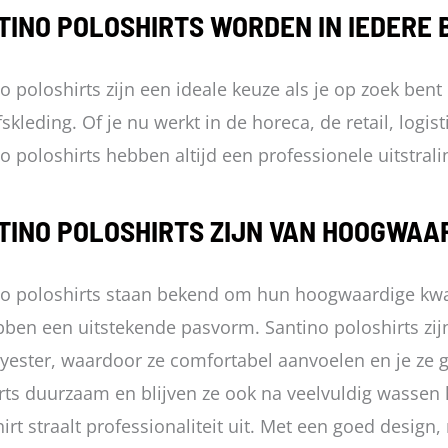
Deze
Deze
TINO POLOSHIRTS WORDEN IN IEDERE
opti
optie
kan
kan
o poloshirts zijn een ideale keuze als je op zoek bent
geko
gekozen
fskleding. Of je nu werkt in de horeca, de retail, logi
wor
worden
o poloshirts hebben altijd een professionele uitstrali
op
op
de
de
TINO POLOSHIRTS ZIJN VAN HOOGWAAR
prod
productpagina
o poloshirts staan bekend om hun hoogwaardige kwal
ben een uitstekende pasvorm. Santino poloshirts zi
yester, waardoor ze comfortabel aanvoelen en je ze 
rts duurzaam en blijven ze ook na veelvuldig wasse
irt straalt professionaliteit uit. Met een goed desig