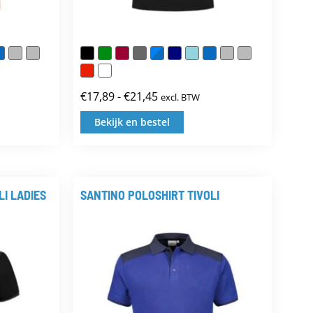
productpagina
€
17,89
-
€
21,45
excl. BTW
:
Prijsklasse:
€17,89
Bekijk en bestel
Dit
tot
uct
product
€21,45
t
heeft
LI LADIES
SANTINO POLOSHIRT TIVOLI
dere
meerdere
ties.
variaties.
Deze
e
optie
kan