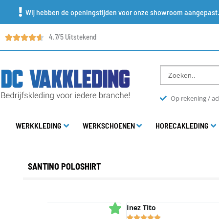
Ga
Wij hebben de openingstijden voor onze showroom aangepast
naar
4.7/5 Uitstekend
de
inhoud
Search
...
Op rekening / ac
WERKKLEDING
WERKSCHOENEN
HORECAKLEDING
SANTINO POLOSHIRT
Inez Tito
Rob Dra








