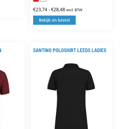
:
€
23,74
-
€
28,48
excl. BTW
Prijsklasse:
€23,74
Bekijk en bestel
uct
Dit
tot
t
product
€28,48
dere
heeft
ties.
N
SANTINO POLOSHIRT LEEDS LADIES
meerdere
variaties.
e
Deze
optie
zen
kan
den
gekozen
worden
op
uctpagina
de