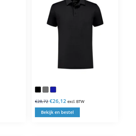
€
26,12
€
28,72
excl. BTW
Oorspronkelijke
Huidige
prijs
prijs
Bekijk en bestel
Dit
was:
is:
uct
product
€28,72.
€26,12.