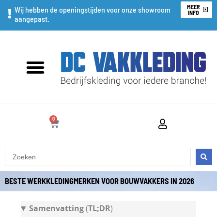
Ga
MEER
Wij hebben de openingstijden voor onze showroom
INFO
aangepast.
naar
de
inhoud
0
WINKELWAGEN
Search
...
BESTE WERKKLEDINGMERKEN VOOR BOUWVAKKERS IN 2026
Samenvatting
(
TL;DR
)