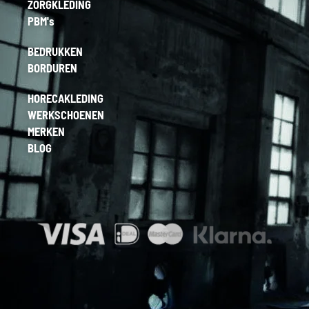
ZORGKLEDING
PBM's
BEDRUKKEN
BORDUREN
HORECAKLEDING
WERKSCHOENEN
MERKEN
BLOG