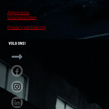
Algemene
voorwaarden
Privacy verklaring
VOLG ONS!
Facebook
Instagram
Linkedin