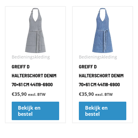
Dit
Dit
product
prod
heeft
heeft
meerdere
meer
variaties.
varia
Deze
Deze
Bedieningskleding
Bedieningskleding
optie
optie
GREIFF D
GREIFF D
kan
kan
HALTERSCHORT DENIM
HALTERSCHORT DENIM
70×61 CM 44119-6900
70×61 CM 44118-6900
gekozen
geko
worden
word
€
35,90
€
35,90
excl. BTW
excl. BTW
op
op
Bekijk en
Bekijk en
de
de
bestel
bestel
productpagina
prod