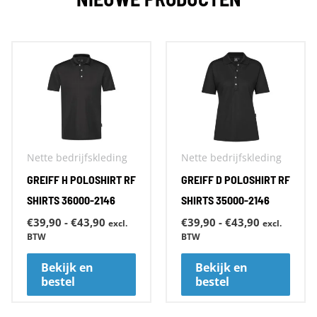
Prijsklasse:
Prijsklasse
Dit
Dit
€39,90
€39,90
product
prod
tot
tot
€43,90
€43,90
heeft
heeft
meerdere
meer
variaties.
varia
Deze
Deze
Nette bedrijfskleding
Nette bedrijfskleding
optie
optie
GREIFF H POLOSHIRT RF
GREIFF D POLOSHIRT RF
kan
kan
SHIRTS 36000-2146
SHIRTS 35000-2146
gekozen
geko
€
39,90
-
€
43,90
€
39,90
-
€
43,90
excl.
excl.
BTW
BTW
worden
word
op
op
Bekijk en
Bekijk en
bestel
bestel
de
de
productpagina
prod