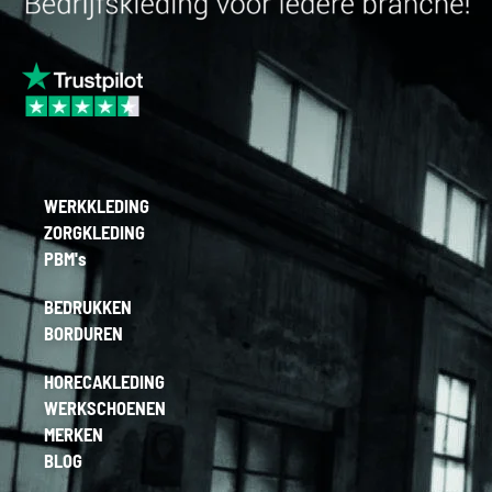
WERKKLEDING
ZORGKLEDING
PBM's
BEDRUKKEN
BORDUREN
HORECAKLEDING
WERKSCHOENEN
MERKEN
BLOG