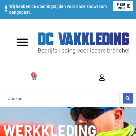
Ga
MEER
Wij hebben de openingstijden voor onze showroom
INFO
aangepast.
naar
de
inhoud
0
WINKELWAGEN
Search
...
WERKKLEDING