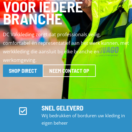
VOOR IEDERE
BRANCHE
DC Vakkleding zorgt dat professionals veilig,
comfortabel én representatief aan het werk kunnen, met
werkkleding die aansluit bij elke branche en
werkomgeving.
SHOP DIRECT
NEEM CONTACT OP
SNEL GELEVERD
Wij bedrukken of borduren uw kleding in
eigen beheer