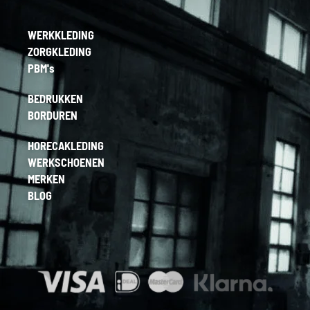
WERKKLEDING
ZORGKLEDING
PBM's
BEDRUKKEN
BORDUREN
HORECAKLEDING
WERKSCHOENEN
MERKEN
BLOG