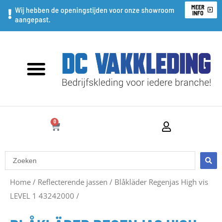
Ga
MEER
Wij hebben de openingstijden voor onze showroom
INFO
aangepast.
naar
de
inhoud
0
WINKELWAGEN
Search
...
Home
/
Reflecterende jassen
/
Blåkläder Regenjas High vis
LEVEL 1 43242000
/